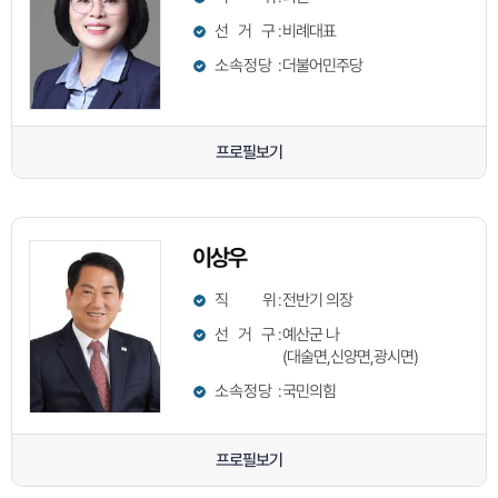
선 거 구
:
비례대표
소속정당
:
더불어민주당
프로필보기
이상우
직 위
:
전반기 의장
선 거 구
:
예산군 나
(대술면,신양면,광시면)
소속정당
:
국민의힘
프로필보기