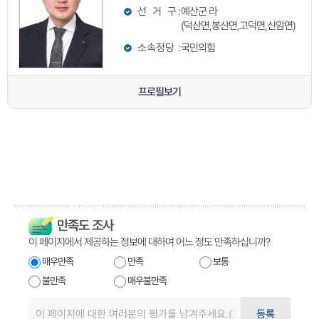
선 거 구
:
예산군 라
(덕산면,봉산면,고덕면,신암면)
소속정당
:
국민의힘
프로필보기
만족도 조사
이 페이지에서 제공하는 정보에 대하여 어느 정도 만족하십니까?
매우만족
만족
보통
불만족
매우불만족
등록