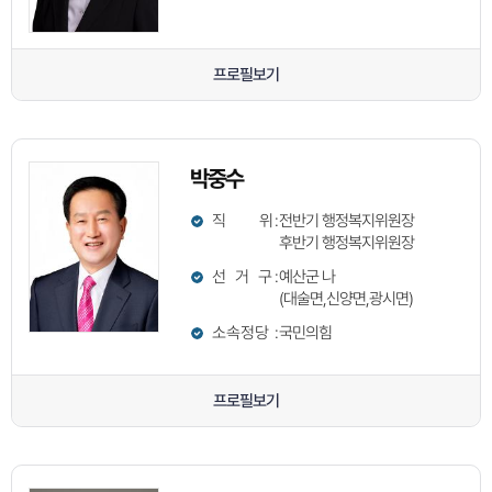
프로필보기
박중수
직 위
:
전반기 행정복지위원장
후반기 행정복지위원장
선 거 구
:
예산군 나
(대술면,신양면,광시면)
소속정당
:
국민의힘
프로필보기