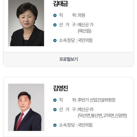
김태금
직 위
:
의원
선 거 구
:
예산군 가
(예산읍)
소속정당
:
국민의힘
프로필보기
김영진
직 위
:
후반기 산업건설위원장
선 거 구
:
예산군 라
(덕산면,봉산면,고덕면,신암면)
소속정당
:
국민의힘