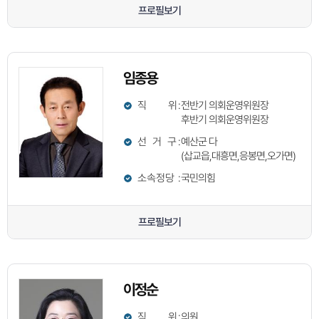
프로필보기
임종용
직 위
:
전반기 의회운영위원장
후반기 의회운영위원장
선 거 구
:
예산군 다
(삽교읍,대흥면,응봉면,오가면)
소속정당
:
국민의힘
프로필보기
이정순
직 위
:
의원