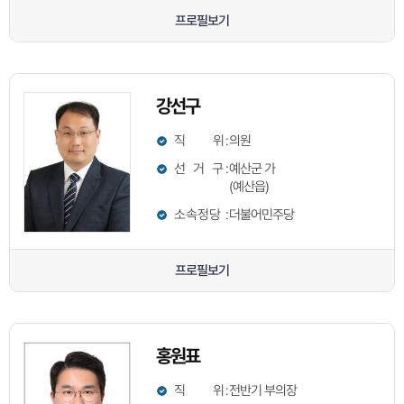
프로필보기
강선구
직 위
:
의원
선 거 구
:
예산군 가
(예산읍)
소속정당
:
더불어민주당
프로필보기
홍원표
직 위
:
전반기 부의장