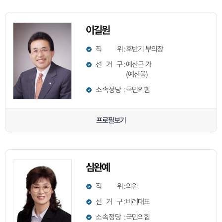
이길원
직 위
:
후반기 부의장
선 거 구
:
예산군 가
(예산읍)
소속정당
:
국민의힘
프로필보기
심완예
직 위
:
의원
선 거 구
:
비례대표
소속정당
:
국민의힘