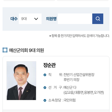
대수
의원명
※ 항목 중 한가지만 입력하셔도 검색이 가능합니다.
예산군의회 9대 의원
장순관
직 위
:
전반기 산업건설위원장
후반기 의장
선 거 구
:
예산군 다
(삽교읍,대흥면,응봉면,오가면)
소속정당
:
국민의힘