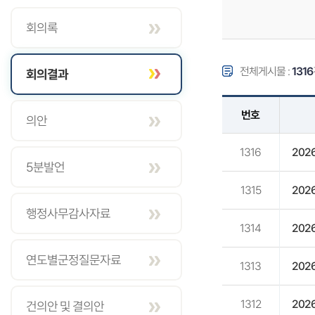
회의록
전체게시물 :
1316
회의결과
번호
의안
1316
202
5분발언
1315
202
행정사무감사자료
1314
202
연도별군정질문자료
1313
202
1312
202
건의안 및 결의안