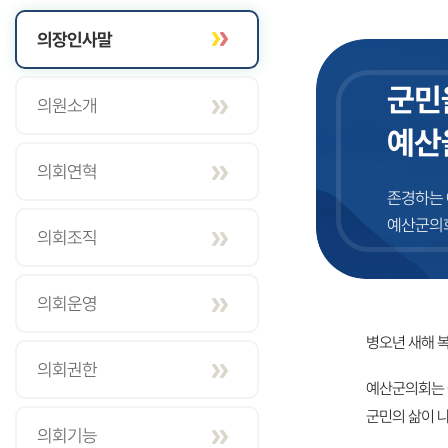
의장인사말
군민
의원소개
예산
의회연혁
존경하는 
예산군의회
의회조직
의회운영
병오년 새해 
의회권한
예산군의회는 
군민의 삶이 
의회기능