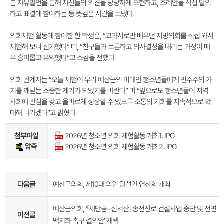
분 자유발언을 통해 자신들의 의견을 당당하게 표현하고, 조례안을 직접 발의
하고 표결에 참여하는 등 뜻깊은 시간을 보냈다.
의회체험 활동에 참여한 한 학생은, “교과서로만 배우던 지방의회를 직접 와서
체험해 보니 신기했다” 며, “친구들과 토론하고 의사결정을 내리는 과정이 매
우 흥미롭고 유익했다”고 소감을 전했다.
의회 관계자는 “오늘 체험이 우리 예산군의 미래인 청소년들에게 민주주의 가
치를 깨닫는 소중한 계기가 되었기를 바란다” 며 “앞으로도 청소년들이 지역
사회에 관심을 갖고 올바르게 성장할 수 있도록 소통의 기회를 지속적으로 확
대해 나가겠다”고 밝혔다.
첨부파일
2026년 청소년 의회 체험활동 개최1.JPG
압축
2026년 청소년 의회 체험활동 개최2.JPG
다음글
예산군의회, 제10대 의원 당선인 연찬회 개최
예산군의회, ‘「새만금~신서산」 송전선로 건설사업 중단 및 전면
이전글
백지화 촉구 결의안’ 채택