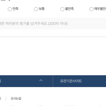
만족
보통
불만족
매우불만
회
유관기관사이트
맵
오시는길