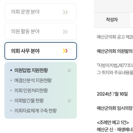
의회 운영 분야
작성자
의원 활동 분야
예산군의회 공고 제20
의회 사무 분야
예산군의회 의원발의
「지방자치법」제77조
의원입법 지원현황
그 취지와 주요내용을
예결산분석 지원현황
의회 민원처리현황
2024
년
7
월 16일
의회발간물 현황
예산군의회 임시의장
의회자료체계 구축 현황
<조례안 예고 1건>
예산군
신ㆍ재생에너지