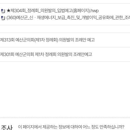
★제304회_정례회_의원발의_입법예고(홈페이지).hwp
(360)예산군_신ㆍ재생에너지_보급_촉진_및_개발이익_공유화에_관한_조례
제313회 예산군의회(제1차 정례회) 의원발의 조례안 예고
제301회 예산군의회 제1차 정례회 의원발의 조례안예고
 조사
이 페이지에서 제공하는 정보에 대하여 어느 정도 만족하십니까?